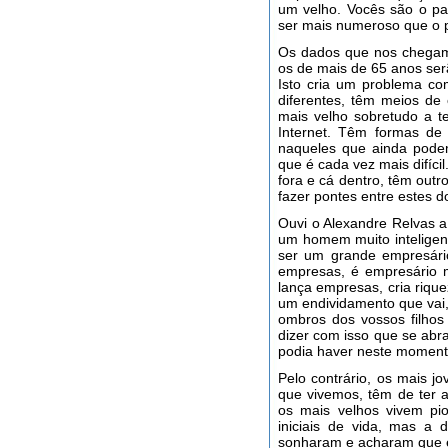
um velho. Vocês são o pa
ser mais numeroso que o 
Os dados que nos chegam
os de mais de 65 anos ser
Isto cria um problema co
diferentes, têm meios de 
mais velho sobretudo a te
Internet. Têm formas de 
naqueles que ainda podem
que é cada vez mais difíci
fora e cá dentro, têm outro
fazer pontes entre estes do
Ouvi o Alexandre Relvas a
um homem muito intelige
ser um grande empresári
empresas, é empresário 
lança empresas, cria riqu
um endividamento que vai
ombros dos vossos filhos
dizer com isso que se abr
podia haver neste moment
Pelo contrário, os mais j
que vivemos, têm de ter 
os mais velhos vivem pio
iniciais de vida, mas a
sonharam e acharam que e