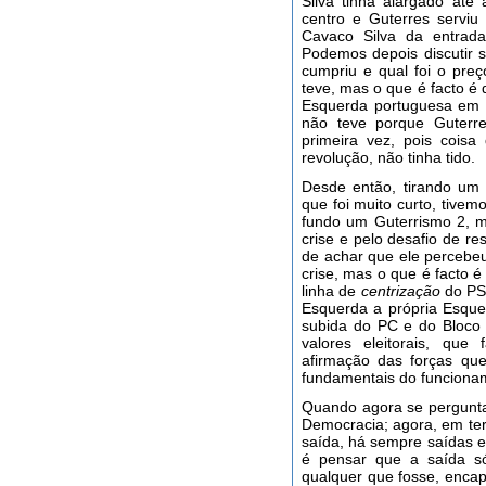
Silva tinha alargado até
centro e Guterres serviu
Cavaco Silva da entrad
Podemos depois discutir 
cumpriu e qual foi o pre
teve, mas o que é facto é
Esquerda portuguesa em 
não teve porque Guterre
primeira vez, pois coisa
revolução, não tinha tido.
Desde então, tirando um
que foi muito curto, tive
fundo um Guterrismo 2, ma
crise e pelo desafio de r
de achar que ele percebeu
crise, mas o que é facto 
linha de
centrização
do PS
Esquerda a própria Esque
subida do PC e do Bloco 
valores eleitorais, qu
afirmação das forças qu
fundamentais do funciona
Quando agora se pergunta
Democracia; agora, em ter
saída, há sempre saídas 
é pensar que a saída só
qualquer que fosse, enca