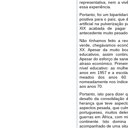
representativa, nem a vi
essa experiência.
Portanto, foi um bipartidar
positiva para o país, qu
artificial na pulverização 
XIX acabada de pagar
antecedente muito pesado
Não tínhamos feito a rev
verde, chegávamos económ
XX. Apesar da muito boa
educativos, assim contin
Apesar do esforço de sane
atraso económico. Primei
nível educativo: as mulhe
anos em 1957 e a escolar
meados dos anos 60. 
nomeadamente nos índices 
aos anos 70.
Portanto, isto para dizer
desafio da consolidação
herança que teve aspecto
aspectos pesada, que cul
portugueses, muitos del
guerras em África, com mi
continente. Isto domi
acompanhado de uma situaç