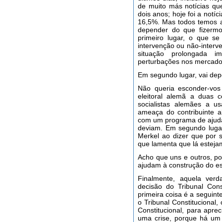
de muito más notícias qu
dois anos; hoje foi a notí
16,5%. Mas todos temos 
depender do que fizerm
primeiro lugar, o que s
intervenção ou não-inter
situação prolongada im
perturbações nos mercado
Em segundo lugar, vai dep
Não queria esconder-vos
eleitoral alemã a duas c
socialistas alemães a 
ameaça do contribuinte a
com um programa de ajuda
deviam. Em segundo lugar
Merkel ao dizer que por 
que lamenta que lá esteja
Acho que uns e outros, por
ajudam à construção do esp
Finalmente, aquela ver
decisão do Tribunal Const
primeira coisa é a seguin
o Tribunal Constitucional,
Constitucional, para apre
uma crise, porque há um