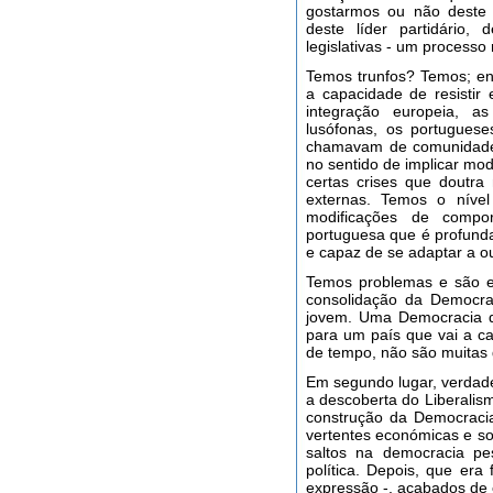
gostarmos ou não deste P
deste líder partidário,
legislativas - um processo
Temos trunfos? Temos; enu
a capacidade de resistir 
integração europeia, 
lusófonas, os portugues
chamavam de comunidades
no sentido de implicar mod
certas crises que doutr
externas. Temos o nível 
modificações de compor
portuguesa que é profun
e capaz de se adaptar a ou
Temos problemas e são e
consolidação da Democr
jovem. Uma Democracia q
para um país que vai a c
de tempo, não são muitas
Em segundo lugar, verdad
a descoberta do Liberalis
construção da Democracia
vertentes económicas e s
saltos na democracia pe
política. Depois, que era
expressão -, acabados de c