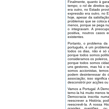
Finalmente, quanto à garan
tempo; o rol de direitos q
era outro, no Estado prov
expressão era outro, no E
hoje, apesar da satisfação
problemas que se coloca é
menos, porque se pega num 
o integravam. A preocupa
positiva, noutros casos 
existentes.
Portanto, o problema da
português, é um problema
todos os dias, não é só 
porque todos somos políti
consideramos os poleiros,
porque todos somos cidad
uns gestores, mas há o se
somos accionistas, temos 
podem desinteressar do d
associação; isso signific
desconstrói por acções ou
Vamos a Portugal. A Demo
temo-la há muito menos t
Democracia inscrita numa
reescrever a História; p
reescrevê-la. A nossa His
grandes questões, ou