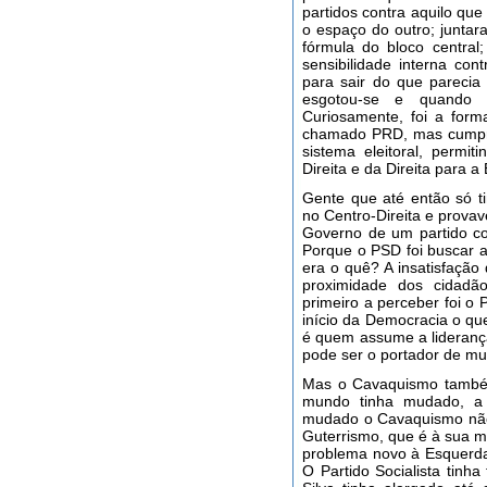
partidos contra aquilo que
o espaço do outro; juntar
fórmula do bloco centra
sensibilidade interna con
para sair do que pareci
esgotou-se e quando 
Curiosamente, foi a for
chamado PRD, mas cumpri
sistema eleitoral, permi
Direita e da Direita para a
Gente que até então só t
no Centro-Direita e provav
Governo de um partido c
Porque o PSD foi buscar 
era o quê? A insatisfação 
proximidade dos cidadã
primeiro a perceber foi o
início da Democracia o que
é quem assume a lideranç
pode ser o portador de m
Mas o Cavaquismo também
mundo tinha mudado, a 
mudado o Cavaquismo não
Guterrismo, que é à sua m
problema novo à Esquerda
O Partido Socialista tinh