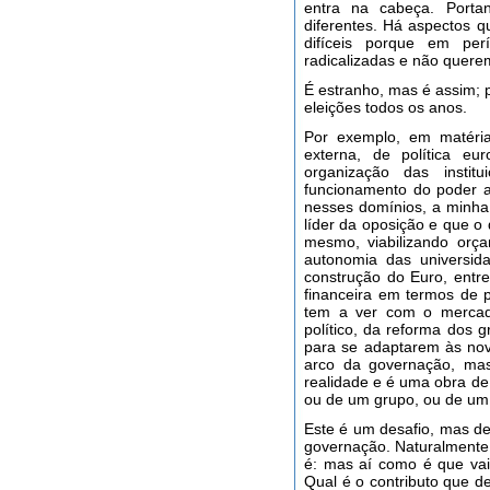
entra na cabeça. Porta
diferentes. Há aspectos 
difíceis porque em per
radicalizadas e não quere
É estranho, mas é assim; 
eleições todos os anos.
Por exemplo, em matéria
externa, de política e
organização das instit
funcionamento do poder a
nesses domínios, a minha
líder da oposição e que o 
mesmo, viabilizando orça
autonomia das universida
construção do Euro, entre
financeira em termos de 
tem a ver com o mercad
político, da reforma dos g
para se adaptarem às nov
arco da governação, mas
realidade e é uma obra de
ou de um grupo, ou de um 
Este é um desafio, mas de
governação. Naturalmente
é: mas aí como é que va
Qual é o contributo que d