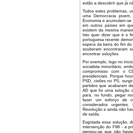
estão a descobrir que já n
Todos estes problemas, u
uma Democracia jovem,
Economia e acumulam-se n
em outros países em qu
existem da mesma maneir
Isto quer dizer que é o 
portuguesa recente demon
espera da beira do fim do
souberam encontraram so
encontrar soluções.
Por exemplo, logo no iníc
socialista minoritário, e
compromisso com o CDS
presidenciais. Porque hou
PSD, cisões no PS, surgi
partidos que acabaram de 
AD que foi uma solução c
para, no fundo, pegar no
fazer um esforço de co
considerados urgentes
Revolução e ainda não hav
de saída.
Esgotada essa solução, d
intervenção do FMI - a pri
pensou-se que não havia 