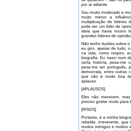
por aí adiante.
Sou muito moderado e muit
muito menor a influênci
multiplicação de líderes
pode ser um líder de opi
ideia que havia noutro 
grandes líderes de opinião
Não tenho ilusões sobre o
eu giro, apesar de tudo,
na vida, como respiro, 
biografia. Eu nasci num d
certa história, pesa-me 
pesa-me ser português, p
democrata, entre outras 
que não é muito boa de
aplauso.
[APLAUSOS]
Eles não merecem, mas 
preciso gostar muito para
[RISOS]
Portanto, é a minha biogr
rebelde, irreverente, qu
muitos inimigos e muitos 