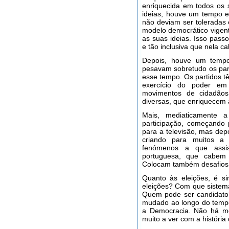
enriquecida em todos os 
ideias, houve um tempo e
não deviam ser toleradas
modelo democrático vigent
as suas ideias. Isso pas
e tão inclusiva que nela c
Depois, houve um tempo
pesavam sobretudo os part
esse tempo. Os partidos t
exercício do poder em 
movimentos de cidadãos
diversas, que enriquecem 
Mais, mediaticamente a
participação, começando
para a televisão, mas depo
criando para muitos a v
fenómenos a que assis
portuguesa, que cabem 
Colocam também desafios 
Quanto às eleições, é si
eleições? Com que sistem
Quem pode ser candidat
mudado ao longo do tempo,
a Democracia. Não há mo
muito a ver com a história