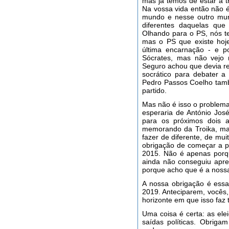
mas já temos de estar a t
Na vossa vida então não é
mundo e nesse outro mun
diferentes daquelas que
Olhando para o PS, nós t
mas o PS que existe hoj
última encarnação - e po
Sócrates, mas não vejo 
Seguro achou que devia re
socrático para debater a
Pedro Passos Coelho tamb
partido.
Mas não é isso o problema
esperaria de António José
para os próximos dois 
memorando da Troika, mas
fazer de diferente, de mu
obrigação de começar a pe
2015. Não é apenas porq
ainda não conseguiu apre
porque acho que é a noss
A nossa obrigação é essa
2019. Anteciparem, vocês,
horizonte em que isso faz 
Uma coisa é certa: as ele
saídas políticas. Obrig