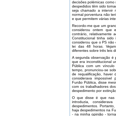
decisões polémicas como n
despedidos têm sido tomad
seja chamado a intervir 
normal porventura não teri
e que permitem várias inte
Recordo-me que um grande 
considerou ontem que es
contrário, relativamente
Constitucional tinha sido
considerou que o PS não d
lei das 48 horas. Veja
diferentes sobre três leis 
A segunda observação é pa
que era inconstitucional 
Pública com um vínculo 
tempo, pronunciou-se sob
de requalificação, haver
considerava impossível 
Funão Pública, disse mesm
com os trabalhadores dos
despedimento por extinção
O que disse é que nas o
introduzia, considera
despedimentos. Portanto, 
haja despedimentos na Fun
- na minha opinião - torn