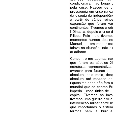
condicionaram ao longo 
pela crise. Nasceu de u
prosseguiu em crise na ex
da disputa da independên
a partir de vários rein
expansão que foram vár
continentes. Tivemos a cr
I Dinastia, depois a cris
Filipes. Pelo meio tivem
momentos áureos dos nos
Manuel, ou em menor escal
falava na situação, não dir
aí adiante.
Concentro-me apenas naq
que foram os séculos X
estruturas representativa
avançar para futuras de
absoluta, pelo meio, de
absoluta até meados do
riquíssimo onde não fora 
mundial que se chama Bra
império - caso único de u
capital. Tivemos as inva
tivemos uma guerra civil e
intervenção militar entre l
que importámos o sistema
termos nem a burgues