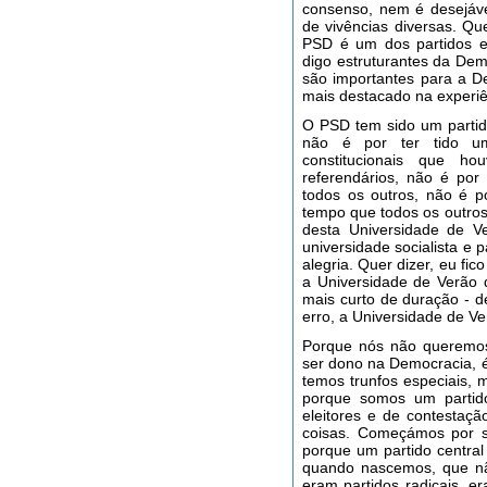
consenso, nem é desejáve
de vivências diversas. Qu
PSD é um dos partidos e
digo estruturantes da Dem
são importantes para a D
mais destacado na experiê
O PSD tem sido um partid
não é por ter tido um
constitucionais que h
referendários, não é por
todos os outros, não é p
tempo que todos os outros
desta Universidade de V
universidade socialista e
alegria. Quer dizer, eu fic
a Universidade de Verão
mais curto de duração - d
erro, a Universidade de Ve
Porque nós não queremos
ser dono na Democracia, 
temos trunfos especiais, 
porque somos um partido
eleitores e de contestaçã
coisas. Começámos por se
porque um partido central 
quando nascemos, que não
eram partidos radicais, e