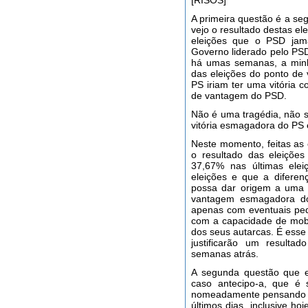
[RISOS]
A primeira questão é a se
vejo o resultado destas ele
eleições que o PSD jama
Governo liderado pelo PSD
há umas semanas, a minha
das eleições do ponto de
PS iriam ter uma vitória
de vantagem do PSD.
Não é uma tragédia, não s
vitória esmagadora do PS 
Neste momento, feitas as
o resultado das eleiçõ
37,67% nas últimas ele
eleições e que a difere
possa dar origem a uma s
vantagem esmagadora do
apenas com eventuais peq
com a capacidade de mobi
dos seus autarcas. É esse
justificarão um result
semanas atrás.
A segunda questão que e
caso antecipo-a, que é 
nomeadamente pensando n
últimos dias, inclusive h