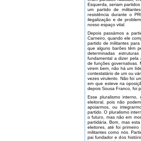
Esquerda, seriam partidos
um partido de militant
resistência durante o PR
ilegalização e de probl
nosso espaço vital.
Depois passámos a partid
Carneiro, quando ele com
partido de militantes par
que alguns barões têm pe
determinadas estrutur
fundamental a dizer pela 
de funções governativas.
virem bem, não há um líde
contestatário de um ou vár
vezes virulento. Não foi u
em que esteve na oposiçã
depois Sousa Franco, foi 
Esse pluralismo interno,
eleitoral, pois não pode
apoiarmos, ou integrarmo
partido. O pluralismo inter
o futuro, mas não em mom
partidária. Bom, mas esta
eleitores, até foi primei
militantes como nós. Par
pai fundador e dos histó