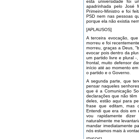
esta universidade foi u
apadrinhada pelo José M
Primeiro-Ministro e foi fe
PSD nem nas pessoas que
porque ela não existia nem
[APLAUSOS]
A terceira evocação, qu
morreu e foi recentement
morreu, graças a Deus, "
evocar pois dentro da plu
um partido livre e plural 
frontal, muito defensor d
início até ao momento em
o partido e o Governo.
A segunda parte, que tere
pensar naqueles senhore
que é a Comunicação Soc
declarações que não têm 
deles, estão aqui para p
frase que editam, mas q
Entendi que era dois em u
vou rapidamente dizer
naturalmente me levantari
mandar imediatamente pa
nós estamos mais à vontad