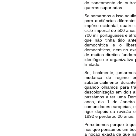
do saneamento de outros
guerras suportadas.
Se somarmos a isso aquilo
para audiências diferent
império ocidental, quatro
ciclo imperial de 500 ano
700 mil portugueses e afr
que não tinha tido ante
democrática e o liber
democráticos, nem no exer
de muitos direitos funda
ideológico e organizativ
limitado.
Se, finalmente, juntarmo
mudança de regime ec
substancialmente durante
quando olhamos para t
descolonização em dois a
passámos a ter uma Democ
anos, dia 1 de Janeir
comunidades europeias, 
rigor depois da revisão 
1992 e perdurou 20 anos.
Percebemos porque é que
nós que pensamos um boc
a noção exacta de que nã