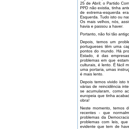
25 de Abril; o Partido C
PPD não existia, tinha ant
de extrema-esquerda era
Esquerda. Tudo isto ou na
Os mais velhos, nós, ass
havia e passou a haver.
Portanto, não foi tão antig
Depois, temos um proble
portugueses têm uma cap
pontos do mundo. Há pro
Estado, é das empresas
problemas em que estam
culturais, é lento. É fácil
uma portaria, umas instruç
é mais lento.
Depois temos vivido isto 
várias de reincidência in
se acumularam, como aco
europeia que tinha acabado
obra!
Neste momento, temos de
recentes - que normal
problemas da Democracia.
problemas com leis, que
evidente que tem de have