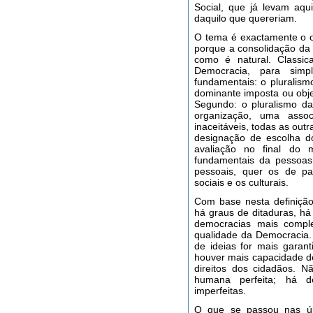
Social, que já levam aq
daquilo que quereriam.
O tema é exactamente o o
porque a consolidação da
como é natural. Classic
Democracia, para simpl
fundamentais: o pluralism
dominante imposta ou obje
Segundo: o pluralismo da
organização, uma assoc
inaceitáveis, todas as out
designação de escolha do
avaliação no final do m
fundamentais da pessoas,
pessoais, quer os de par
sociais e os culturais.
Com base nesta definiçã
há graus de ditaduras, há 
democracias mais compl
qualidade da Democracia.
de ideias for mais garant
houver mais capacidade de
direitos dos cidadãos. 
humana perfeita; há d
imperfeitas.
O que se passou nas últ