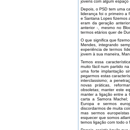
jovens com algum espaço 
Depois, o PSD tem uma ca
liderança foi o primeiro 
e Santana Lopes fizemos 
eram da geração anterio
anterior -, mesmo no Bl
termos etários quer de Du
O que significa que fize
Mendes, integrando semp
experiência de termos lí
jovem à sua maneira, Manu
Temos essa característi
muito fácil num partido n
uma forte implantação si
pegarmos estas característ
interclassismo; a penetr
novas práticas, reform
obsoletas; manter este equ
manter a ligação entre a
carta a Samora Machel; 
Europa e sermos europ
discordarmos de muita co
mas sermos europeísta
esquecer que somos atla
temos ligação com todo o