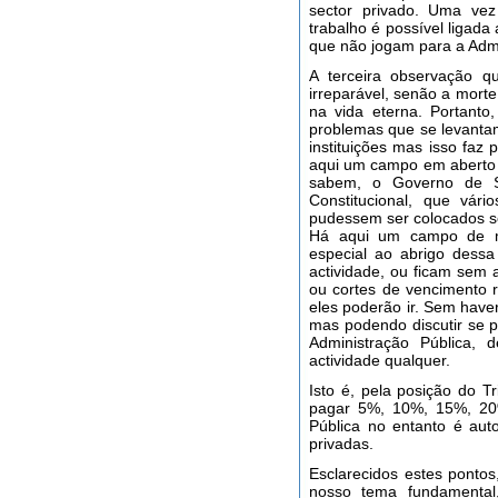
sector privado. Uma vez
trabalho é possível ligad
que não jogam para a Admi
A terceira observação 
irreparável, senão a mort
na vida eterna. Portanto
problemas que se levanta
instituições mas isso faz
aqui um campo em aberto 
sabem, o Governo de Só
Constitucional, que vár
pudessem ser colocados 
Há aqui um campo de ma
especial ao abrigo dessa
actividade, ou ficam sem 
ou cortes de vencimento 
eles poderão ir. Sem have
mas podendo discutir se 
Administração Pública,
actividade qualquer.
Isto é, pela posição do Tr
pagar 5%, 10%, 15%, 20
Pública no entanto é aut
privadas.
Esclarecidos estes ponto
nosso tema fundamental