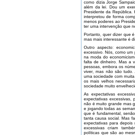
como dizia Jorge Sampaio 
além da lei. Dou um exe
Presidente da República.
interpretou de forma comp
menos poderes ao Preside
ter uma intervenção que 
Portanto, quer dizer que é 
mas mais interessante é dis
Outro aspecto: economic
excessivo. Nós, como um 
na moda do economicismo
falta de dinheiro. Mas a
pessoas, embora os núme
viver, mas não são tudo
uma sociedade com muita 
os mais velhos necessar
sociedade muito envelheci
As expectativas excessi
expectativas excessivas,
não é muito grande mas 
e jogando todas as seman
que é fundamental, senão
tanta causa social. Mas f
expectativas para depois 
excessivas criam també
políticas que são ao mes