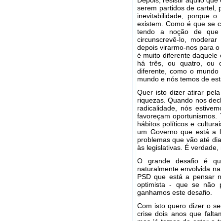
Depois, resistir àquilo qu
serem partidos de cartel,
inevitabilidade, porque o
existem. Como é que se c
tendo a noção de que e
circunscrevê-lo, modera
depois virarmo-nos para 
é muito diferente daquele
há três, ou quatro, ou
diferente, como o mundo
mundo e nós temos de est
Quer isto dizer atirar pe
riquezas. Quando nos decl
radicalidade, nós estive
favoreçam oportunismos. 
hábitos políticos e cultur
um Governo que está a l
problemas que vão até dia
às legislativas. É verdade,
O grande desafio é q
naturalmente envolvida na 
PSD que está a pensar no
optimista - que se não 
ganhamos este desafio.
Com isto quero dizer o se
crise dois anos que falt