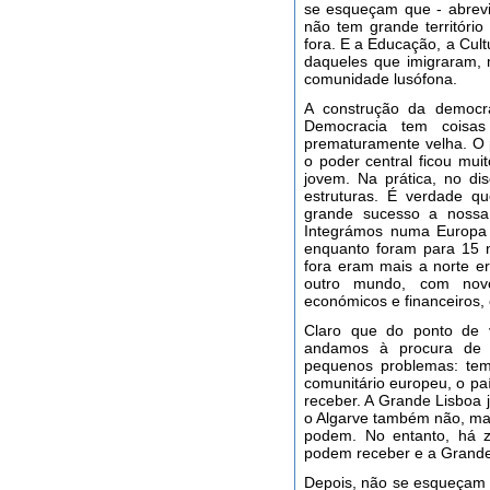
se esqueçam que - abrevi
não tem grande territóri
fora. E a Educação, a Cul
daqueles que imigraram,
comunidade lusófona.
A construção da democr
Democracia tem coisa
prematuramente velha. O p
o poder central ficou mu
jovem. Na prática, no dis
estruturas. É verdade q
grande sucesso a nossa
Integrámos numa Europa 
enquanto foram para 15 
fora eram mais a norte e
outro mundo, com nov
económicos e financeiros, 
Claro que do ponto de 
andamos à procura de p
pequenos problemas: tem
comunitário europeu, o pa
receber. A Grande Lisboa 
o Algarve também não, ma
podem. No entanto, há 
podem receber e a Grand
Depois, não se esqueçam 