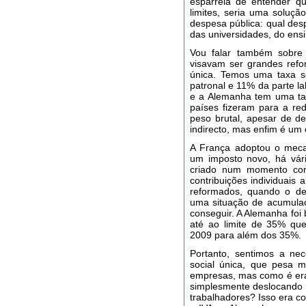
esparrela de entender q
limites, seria uma soluç
despesa pública: qual desp
das universidades, do ens
Vou falar também sobre t
visavam ser grandes refo
única. Temos uma taxa s
patronal e 11% da parte l
e a Alemanha tem uma tax
países fizeram para a r
peso brutal, apesar de de
indirecto, mas enfim é um 
A França adoptou o mecan
um imposto novo, há vári
criado num momento conj
contribuições individuais
reformados, quando o d
uma situação de acumulaçã
conseguir. A Alemanha foi
até ao limite de 35% que
2009 para além dos 35%.
Portanto, sentimos a ne
social única, que pesa 
empresas, mas como é era 
simplesmente deslocando a
trabalhadores? Isso era c