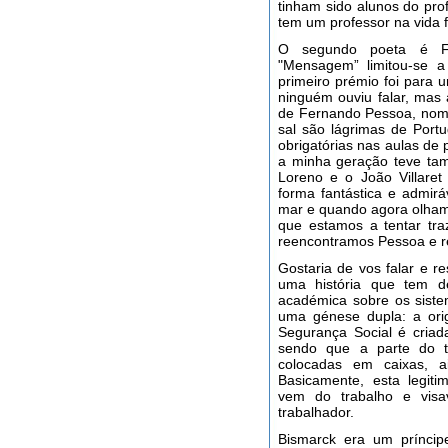
tinham sido alunos do prof
tem um professor na vida 
O segundo poeta é Fe
"Mensagem” limitou-se 
primeiro prémio foi para
ninguém ouviu falar, ma
de Fernando Pessoa, nom
sal são lágrimas de Portu
obrigatórias nas aulas de
a minha geração teve ta
Loreno e o João Villar
forma fantástica e admir
mar e quando agora olhamo
que estamos a tentar traz
reencontramos Pessoa e r
Gostaria de vos falar e 
uma história que tem d
académica sobre os siste
uma génese dupla: a ori
Segurança Social é criada
sendo que a parte do t
colocadas em caixas, 
Basicamente, esta legiti
vem do trabalho e visa
trabalhador.
Bismarck era um príncip