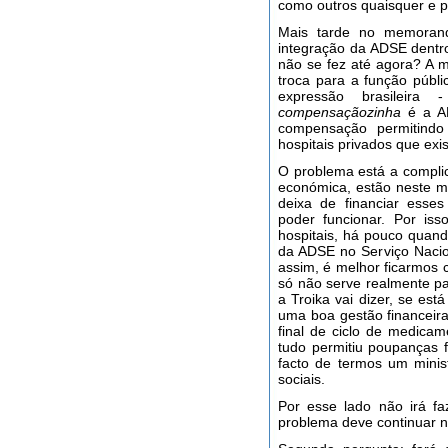
como outros quaisquer e p
Mais tarde no memorand
integração da ADSE dentr
não se fez até agora? A 
troca para a função públ
expressão brasileir
compensaçãozinha
é a A
compensação permitind
hospitais privados que ex
O problema está a complic
económica, estão neste 
deixa de financiar esses
poder funcionar. Por is
hospitais, há pouco quan
da ADSE no Serviço Nacio
assim, é melhor ficarmos 
só não serve realmente pa
a Troika vai dizer, se es
uma boa gestão financeir
final de ciclo de medicam
tudo permitiu poupanças 
facto de termos um minis
sociais.
Por esse lado não irá 
problema deve continuar 