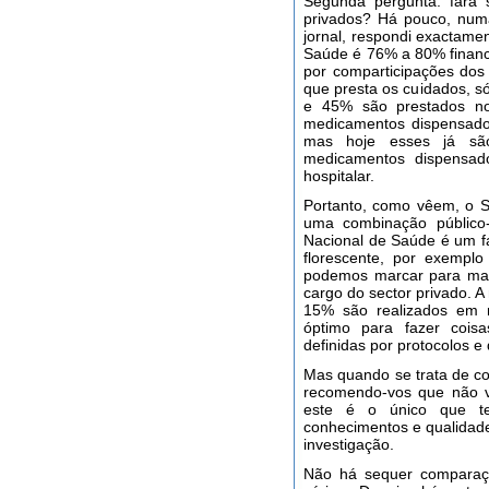
Segunda pergunta: fará 
privados? Há pouco, num
jornal, respondi exactame
Saúde é 76% a 80% financ
por comparticipações dos
que presta os cuidados, s
e 45% são prestados no 
medicamentos dispensados
mas hoje esses já são
medicamentos dispensad
hospitalar.
Portanto, como vêem, o S
uma combinação público-
Nacional de Saúde é um fa
florescente, por exemplo
podemos marcar para mais
cargo do sector privado. A
15% são realizados em m
óptimo para fazer coisa
definidas por protocolos
Mas quando se trata de c
recomendo-vos que não v
este é o único que te
conhecimentos e qualidade
investigação.
Não há sequer comparaçã