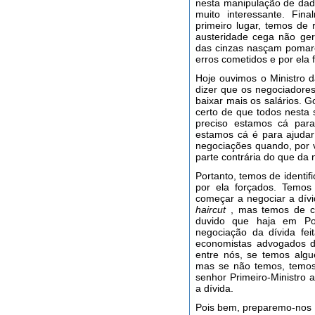
nesta manipulação de dad
muito interessante. Fin
primeiro lugar, temos de
austeridade cega não ge
das cinzas nasçam pomare
erros cometidos e por ela 
Hoje ouvimos o Ministro 
dizer que os negociadore
baixar mais os salários. G
certo de que todos nesta 
preciso estamos cá par
estamos cá é para ajuda
negociações quando, por 
parte contrária do que da 
Portanto, temos de identif
por ela forçados. Temos
começar a negociar a dívi
haircut
, mas temos de c
duvido que haja em Por
negociação da dívida fei
economistas advogados d
entre nós, se temos alg
mas se não temos, temos
senhor Primeiro-Ministro 
a dívida.
Pois bem, preparemo-nos pa