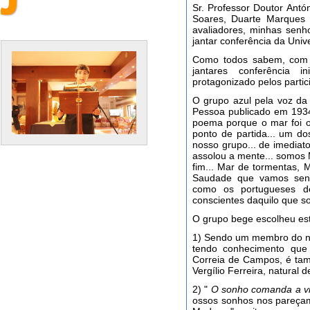
Sr. Professor Doutor Ant
Soares, Duarte Marques 
avaliadores, minhas senh
jantar conferência da Uni
Como todos sabem, com e
jantares conferência 
protagonizado pelos partic
O grupo azul pela voz da 
Pessoa publicado em 1934
poema porque o mar foi 
ponto de partida... um do
nosso grupo... de imedia
assolou a mente... somos M
fim... Mar de tormentas, 
Saudade que vamos senti
como os portugueses d
conscientes daquilo que 
O grupo bege escolheu es
1) Sendo um membro do nos
tendo conhecimento que 
Correia de Campos, é ta
Vergílio Ferreira, natural 
2) "
O sonho comanda a v
ossos sonhos nos pareçam