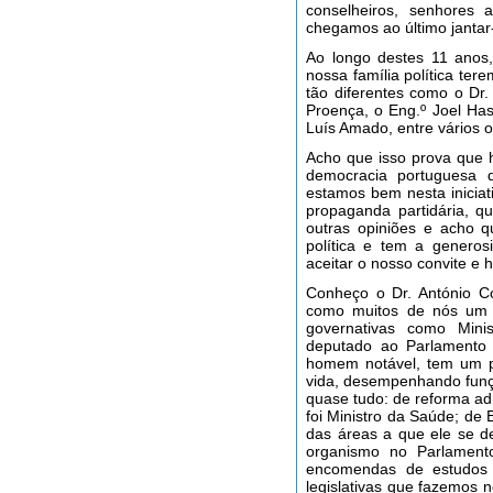
conselheiros, senhores 
chegamos ao último jantar
Ao longo destes 11 anos,
nossa família política ter
tão diferentes como o Dr.
Proença, o Eng.º Joel Hass
Luís Amado, entre vários 
Acho que isso prova que h
democracia portuguesa 
estamos bem nesta inicia
propaganda partidária, 
outras opiniões e acho 
política e tem a genero
aceitar o nosso convite e
Conheço o Dr. António C
como muitos de nós um 
governativas como Min
deputado ao Parlamento
homem notável, tem um pe
vida, desempenhando funçõ
quase tudo: de reforma adm
foi Ministro da Saúde; de
das áreas a que ele se de
organismo no Parlamen
encomendas de estudos c
legislativas que fazemos 