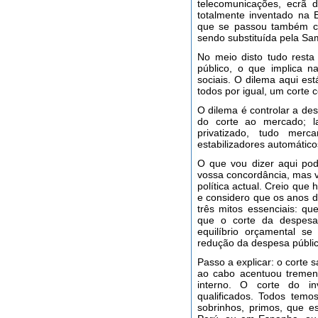
telecomunicações, ecrã 
totalmente inventado na 
que se passou também co
sendo substituída pela Sa
No meio disto tudo resta 
público, o que implica n
sociais. O dilema aqui es
todos por igual, um corte 
O dilema é controlar a de
do corte ao mercado; l
privatizado, tudo mer
estabilizadores automático
O que vou dizer aqui pod
vossa concordância, mas v
política actual. Creio que
e considero que os anos 
três mitos essenciais: qu
que o corte da despesa 
equilíbrio orçamental s
redução da despesa públic
Passo a explicar: o corte 
ao cabo acentuou treme
interno. O corte do i
qualificados. Todos temos
sobrinhos, primos, que e