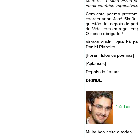
Maduro "
muitas vezes par
mesa cenários impossívei
Com este poema prestam
coordenador, José Simão 
questão de, depois de part
de Vide com entrega, emp
O nosso obrigado!!
Vamos ouvir " que há par
Daniel Pinheiro.
[Foram lidos os poemas]
[Aplausos]
Depois do Jantar
BRINDE
João Leite
Muito boa noite a todos.