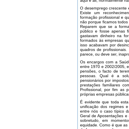
aqui e ali, normalmente n
O desemprego crescente e
Existe um reconhecime
formação profissional e 
não porque ficamos todos 
Reparem que se a formaçã
público e fosse apenas 
gastavam dinheiro na for
formados às empresas qu
isso acabavam por desinc
quadros de profissionais
parece, ou deve ser, inapr
Os encargos com a Saúde
entre 1970 e 2002/2005, e
pensões, o facto de tere
pessoas. Qual é a solu
pensionários por impostos
prestações familiares c
Profissional, por fim as
próprias empresas pública
É evidente que toda esta
unificação dos regimes e
entre nós o caso típico d
Geral de Aposentações e 
sobretudo, em momentos
equidade. Como é que as c