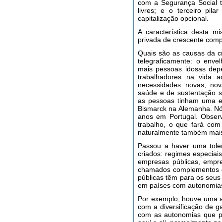
com a Segurança Social t
livres; e o terceiro pi
capitalização opcional.
A característica desta m
privada de crescente comp
Quais são as causas da c
telegraficamente: o enve
mais pessoas idosas dep
trabalhadores na vida a
necessidades novas, nov
saúde e de sustentação s
as pessoas tinham uma e
Bismarck na Alemanha. Nó
anos em Portugal. Obser
trabalho, o que fará com
naturalmente também mais 
Passou a haver uma tole
criados: regimes especiais
empresas públicas, empr
chamados complementos d
públicas têm para os seus
em países com autonomias
Por exemplo, houve uma a
com a diversificação de g
com as autonomias que p