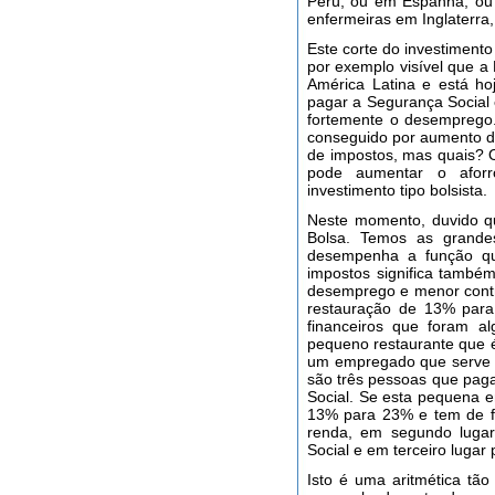
Perú, ou em Espanha, ou 
enfermeiras em Inglaterra
Este corte do investiment
por exemplo visível que a
América Latina e está h
pagar a Segurança Social 
fortemente o desemprego. 
conseguido por aumento d
de impostos, mas quais?
pode aumentar o aforr
investimento tipo bolsista.
Neste momento, duvido q
Bolsa. Temos as grande
desempenha a função qu
impostos significa também
desemprego e menor contr
restauração de 13% par
financeiros que foram a
pequeno restaurante que 
um empregado que serve 
são três pessoas que pag
Social. Se esta pequena 
13% para 23% e tem de fe
renda, em segundo lugar
Social e em terceiro lugar
Isto é uma aritmética tã