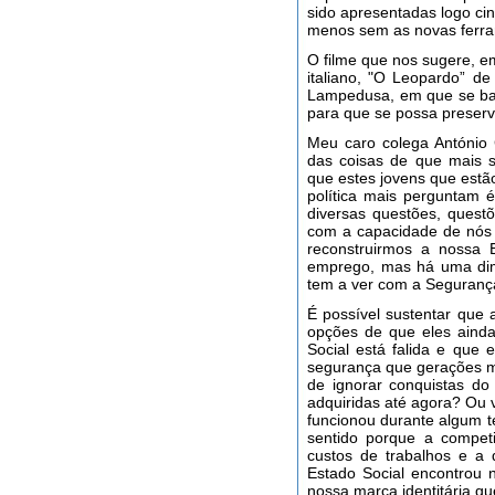
sido apresentadas logo ci
menos sem as novas ferr
O filme que nos sugere, em
italiano, "O Leopardo” de
Lampedusa, em que se bas
para que se possa preserv
Meu caro colega António
das coisas de que mais se
que estes jovens que estão
política mais perguntam é
diversas questões, questõ
com a capacidade de nós 
reconstruirmos a nossa
emprego, mas há uma di
tem a ver com a Segurança
É possível sustentar que
opções de que eles aind
Social está falida e que 
segurança que gerações ma
de ignorar conquistas do
adquiridas até agora? Ou v
funcionou durante algum t
sentido porque a competi
custos de trabalhos e a 
Estado Social encontrou
nossa marca identitária q