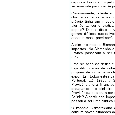
depois e Portugal foi pel
sistema integrado de Segu
Curiosamente, o leste e
chamadas democracias pop
próprio tinha um model
alemão tal como pratic
depois? Depois disto, a 
geram défices sucessiv
encontramos aproximações
Assim, no modelo Bismarc
impostos. Na Alemanha os
França passaram a ser fi
(CSG).
Esta situação de défice 
haja dificuldades de cob
próprias de todos os mode
expor. Em todos estes c
Portugal, até 1978, a S
Previdência era financia
desapareceu o dinheiro 
Previdência passou a ser 
Saúde? A partir dos impo
passou a ser uma rubrica 
O modelo Bismarckiano c
comum haver situações de