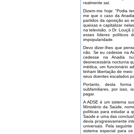
realmente saí.
Dizem-me hoje: "Podia te
me que o caso da Anadia 
partidos da oposição ao e
queixas e capitalizar nel
na televisão, o Dr. Louçã 
esses líderes políticos
impopularidade.
Devo dizer-lhes que pens
não. Se eu cedesse na An
cedesse na Anadia nun
desnecessária nocturna qu
médica, um funcionário ad
tinham libertação de meio
seus doentes escalados pa
Portanto, desta forma
subfamiliares, por isso, 
pagar.
A ADSE é um sistema sust
Ministério da Saúde, nom
políticas para estudar a 
Saúde e uma das conclusõe
devia progresivamente in
universais. Pela seguint
sistema especial para os