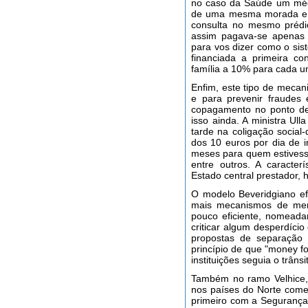
no caso da Saúde um médi
de uma mesma morada e p
consulta no mesmo prédi
assim pagava-se apenas
para vos dizer como o sis
financiada a primeira 
família a 10% para cada u
Enfim, este tipo de mecan
e para prevenir fraudes
copagamento no ponto de
isso ainda. A ministra U
tarde na coligação social
dos 10 euros por dia de i
meses para quem estivesse
entre outros. A caracte
Estado central prestador,
O modelo Beveridgiano ef
mais mecanismos de merc
pouco eficiente, nomeada
criticar algum desperdíci
propostas de separação 
princípio de que "money fo
instituições seguia o trâns
Também no ramo Velhice, 
nos países do Norte começ
primeiro com a Segurança 