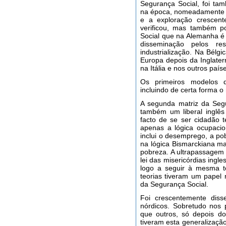
Segurança Social, foi ta
na época, nomeadamente d
e a exploração crescent
verificou, mas também p
Social que na Alemanha é 
disseminação pelos re
industrialização. Na Bélgi
Europa depois da Inglater
na Itália e nos outros país
Os primeiros modelos d
incluindo de certa forma o 
A segunda matriz da Segu
também um liberal inglês
facto de se ser cidadão t
apenas a lógica ocupacion
inclui o desemprego, a p
na lógica Bismarckiana m
pobreza. A ultrapassagem
lei das misericórdias ingl
logo a seguir à mesma t
teorias tiveram um papel
da Segurança Social.
Foi crescentemente dis
nórdicos. Sobretudo nos
que outros, só depois d
tiveram esta generalização