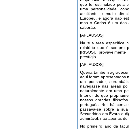
que fui estimulado pela
uma personalidade icono
acutilante e muito dir
Europeu, e agora não es
mas o Carlos é um dos d
saberão.
[APLAUSOS]
Na sua área específica 
relatório que é sempre 
[RISOS], provavelmente
prestígio.
[APLAUSOS]
Queria também agradecer 
aqui foram apresentados no
um pensador, sorumbáti
navegasse nas áreas polít
naturalmente era uma pe
Interior do que propriam
nossos grandes filósofo
português. Reli há cerca
passava-se sobre a sua 
Secundário em Évora e digo
admirável, não apenas do p
No primeiro ano da facu