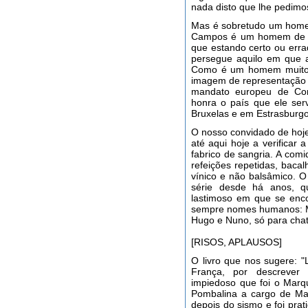
nada disto que lhe pedimos
Mas é sobretudo um homem
Campos é um homem de um
que estando certo ou erra
persegue aquilo em que a
Como é um homem muito i
imagem de representação d
mandato europeu de Cor
honra o país que ele se
Bruxelas e em Estrasburgo
O nosso convidado de hoj
até aqui hoje a verificar
fabrico de sangria. A co
refeições repetidas, baca
vínico e não balsâmico. O
série desde há anos, q
lastimoso em que se enco
sempre nomes humanos: Ma
Hugo e Nuno, só para cha
[RISOS, APLAUSOS]
O livro que nos sugere: 
França, por descrever 
impiedoso que foi o Marq
Pombalina a cargo de Ma
depois do sismo e foi prat