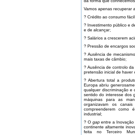
da forma que conhecemo
Vamos apenas recuperar a
? Crédito ao consumo fácil
? Investimento público e d
e de alcançar;
? Salários a crescerem ac
? Pressão de encargos soc
? Ausência de mecanismo
mais taxas de câmbio;
? Ausência de controlo da
pretensão inicial de haver
? Abertura total a produ
Europa abriu generosamen
qualquer discriminação e
sentido do interesse dos
máquinas para as manu
organizavam os canais 
compreenderem como é 
industrial;
? O
gap
entre a Inovação 
continente altamente inov
feita no Terceiro M