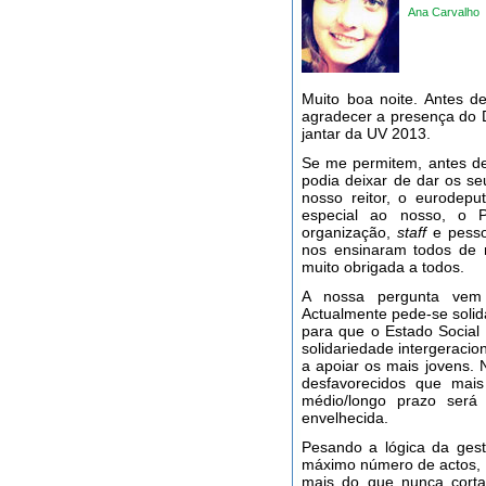
Ana Carvalho
Muito boa noite. Antes 
agradecer a presença do D
jantar da UV 2013.
Se me permitem, antes d
podia deixar de dar os s
nosso reitor, o eurodepu
especial ao nosso, o P
organização,
staff
e pesso
nos ensinaram todos de 
muito obrigada a todos.
A nossa pergunta vem
Actualmente pede-se solid
para que o Estado Social 
solidariedade intergeraci
a apoiar os mais jovens.
desfavorecidos que mai
médio/longo prazo será
envelhecida.
Pesando a lógica da gest
máximo número de actos, 
mais do que nunca cortar