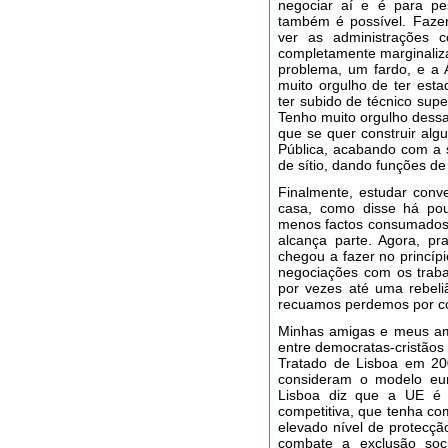
negociar aí e é para pe
também é possível. Fazer
ver as administrações 
completamente marginaliz
problema, um fardo, e a 
muito orgulho de ter est
ter subido de técnico super
Tenho muito orgulho dess
que se quer construir alg
Pública, acabando com a
de sítio, dando funções de
Finalmente, estudar conv
casa, como disse há pou
menos factos consumados;
alcança parte. Agora, pr
chegou a fazer no princíp
negociações com os traba
por vezes até uma rebeli
recuamos perdemos por co
Minhas amigas e meus ami
entre democratas-cristãos 
Tratado de Lisboa em 20
consideram o modelo eur
Lisboa diz que a UE é
competitiva, que tenha c
elevado nível de protecçã
combate a exclusão soci