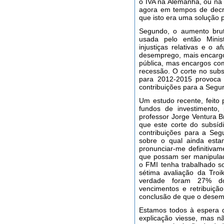
o IVA na Alemanha, ou na
agora em tempos de decr
que isto era uma solução 
Segundo, o aumento bruta
usada pelo então Minist
injustiças relativas e o
desemprego, mais encargos
pública, mas encargos com
recessão. O corte no subs
para 2012-2015 provoca 
contribuições para a Segur
Um estudo recente, feit
fundos de investimento,
professor Jorge Ventura 
que este corte do subsíd
contribuições para a Segu
sobre o qual ainda esta
pronunciar-me definitivam
que possam ser manipulad
o FMI tenha trabalhado s
sétima avaliação da Tro
verdade foram 27% do
vencimentos e retribuiç
conclusão de que o desemp
Estamos todos à espera d
explicação viesse, mas n