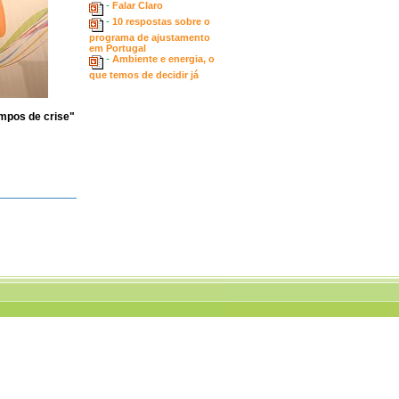
-
Falar Claro
-
10 respostas sobre o
programa de ajustamento
em Portugal
-
Ambiente e energia, o
que temos de decidir já
empos de crise"