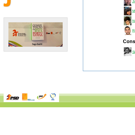
J
M
N
R
Conse
S