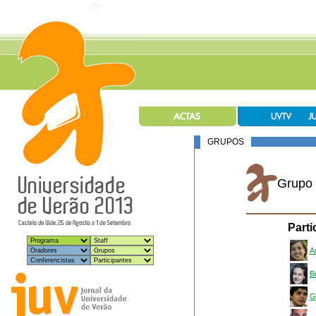
GRUPOS
Grupo
Parti
A
B
G